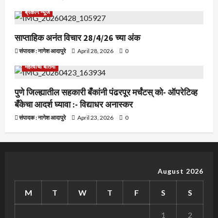
ब्रेकीग न्यूज
साप्ताहिक अनंत विचार 28/4/26 च्या अंक
संपादक : नागेश आदापुरे
April 28, 2026
0
महत्वाची बातमी
पुणे जिल्ह्यातील सहकारी बँकांनी पंढरपूर मर्चंटस् को- ऑपरेटिव्ह
बँकेचा आदर्श घ्यावा :- विद्याधर अनास्कर
संपादक : नागेश आदापुरे
April 23, 2026
0
August 2026
M
T
W
T
F
S
S
1
2