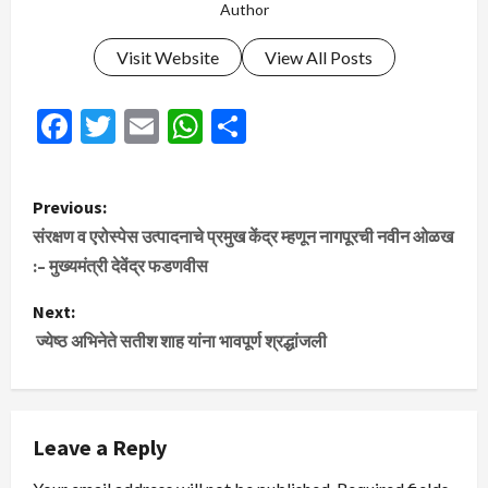
Author
Visit Website
View All Posts
Facebook
Twitter
Email
WhatsApp
Share
P
Previous:
o
संरक्षण व एरोस्पेस उत्पादनाचे प्रमुख केंद्र म्हणून नागपूरची नवीन ओळख
:– मुख्यमंत्री देवेंद्र फडणवीस
s
Next:
t
ज्येष्ठ अभिनेते सतीश शाह यांना भावपूर्ण श्रद्धांजली
n
a
Leave a Reply
v