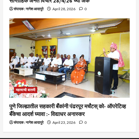
साप्ताहिक अनंत विचार 28/4/26 च्या अंक
संपादक : नागेश आदापुरे
April 28, 2026
0
महत्वाची बातमी
पुणे जिल्ह्यातील सहकारी बँकांनी पंढरपूर मर्चंटस् को- ऑपरेटिव्ह
बँकेचा आदर्श घ्यावा :- विद्याधर अनास्कर
संपादक : नागेश आदापुरे
April 23, 2026
0