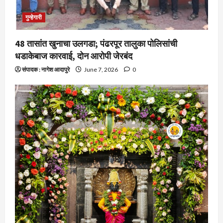
गुन्हेगारी
48 तासांत खुनाचा उलगडा; पंढरपूर तालुका पोलिसांची
धडाकेबाज कारवाई, दोन आरोपी जेरबंद
संपादक : नागेश आदापुरे
June 7, 2026
0