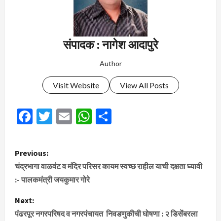
संपादक : नागेश आदापुरे
Author
Visit Website
View All Posts
Facebook
Twitter
Email
WhatsApp
Share
P
Previous:
o
चंद्रभागा वाळवंट व मंदिर परिसर कायम स्वच्छ राहील याची दक्षता घ्यावी
:- पालकमंत्री जयकुमार गोरे
s
Next:
t
पंढरपूर नगरपरिषद व नगरपंचायत निवडणुकीची घोषणा : २ डिसेंबरला