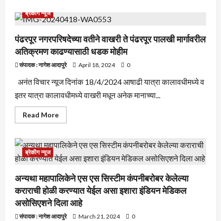
about
पंढरपुरातील
ब्रेकीग न्यूज
नदीकडेच्या
नागरिकांना
सतर्क
राहण्याच्या
पंढरपूर नगरपरिषदेच्या वतीने वाखरी ते पंढरपूर पालखी मार्गावरील
सूचना
अतिक्रमण काढण्यासाठी धडक मोहीम
पंढरपूर
नगरपालिके
तर्फे
संपादक : नागेश आदापुरे
April 18, 2024
0
देण्यात
येत
अनंत विचार न्यूज दिनांक 18/4/2024 आषाढी यात्रा कालावधीमध्ये व
आहे
इतर यात्रा कालावधीमध्ये वाखरी मधून अनेक मानाच्या...
Read
Read More
more
about
पंढरपूर
नगरपरिषदेच्या
वतीने
ब्रेकीग न्यूज
वाखरी
ते
पंढरपूर
पालखी
अन्यथा महापालिकेने एस एस सिस्टीम कंपनीबरोबर केलेल्या
मार्गावरील
कराराची होळी करण्यात येईल असा इशारा इंडियन मेडिकल
अतिक्रमण
काढण्यासाठी
असोसिएशने दिला आहे
धडक
मोहीम
संपादक : नागेश आदापुरे
March 21, 2024
0