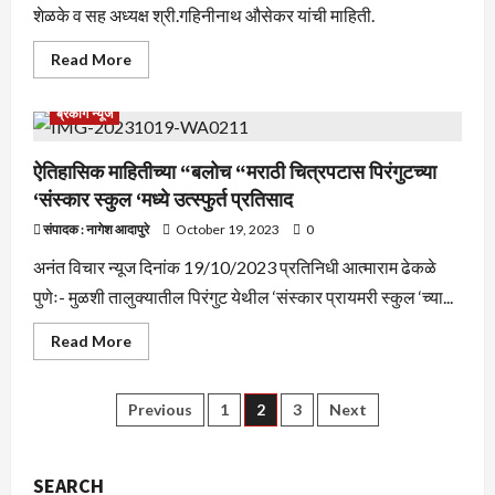
:-
शेळके व सह अध्यक्ष श्री.गहिनीनाथ औसेकर यांची माहिती.
चेअरमन
अभिजीत
पाटील
Read
Read More
more
about
खंडग्रास
ब्रेकीग न्यूज
चंद्रग्रहणामुळे
श्री
विठ्ठल
रुक्मिणी
ऐतिहासिक माहितीच्या “बलोच “मराठी चित्रपटास पिरंगुटच्या
मातेच्या
‘संस्कार स्कुल ‘मध्ये उत्स्फुर्त प्रतिसाद
नित्योपचारात
व
दर्शनाच्या
संपादक : नागेश आदापुरे
October 19, 2023
0
वेळेत
बदल
अनंत विचार न्यूज दिनांक 19/10/2023 प्रतिनिधी आत्माराम ढेकळे
पुणेः- मुळशी तालुक्यातील पिरंगुट येथील ‘संस्कार प्रायमरी स्कुल ‘च्या...
Read
Read More
more
about
ऐतिहासिक
माहितीच्या
Posts
Previous
1
2
3
Next
“बलोच
“मराठी
चित्रपटास
pagination
पिरंगुटच्या
‘संस्कार
SEARCH
स्कुल