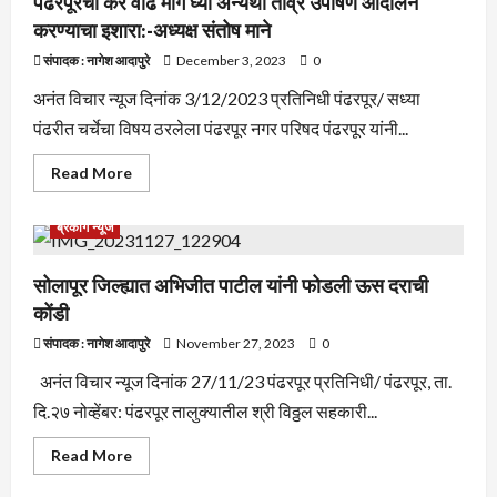
पंढरपूरची कर वाढ मागे घ्या अन्यथा तीव्र उपोषण आंदोलन
वाळू
करण्याचा इशारा:-अध्यक्ष संतोष माने
तस्करांना
अटक
संपादक : नागेश आदापुरे
December 3, 2023
0
अनंत विचार न्यूज दिनांक 3/12/2023 प्रतिनिधी पंढरपूर/ सध्या
पंढरीत चर्चेचा विषय ठरलेला पंढरपूर नगर परिषद पंढरपूर यांनी...
Read
Read More
more
about
पंढरपूरची
ब्रेकीग न्यूज
कर
वाढ
मागे
घ्या
सोलापूर जिल्ह्यात अभिजीत पाटील यांनी फोडली ऊस दराची
अन्यथा
कोंडी
तीव्र
उपोषण
आंदोलन
संपादक : नागेश आदापुरे
November 27, 2023
0
करण्याचा
इशारा:-
अनंत विचार न्यूज दिनांक 27/11/23 पंढरपूर प्रतिनिधी/ पंढरपूर, ता.
अध्यक्ष
संतोष
दि.२७ नोव्हेंबर: पंढरपूर तालुक्यातील श्री विठ्ठल सहकारी...
माने
Read
Read More
more
about