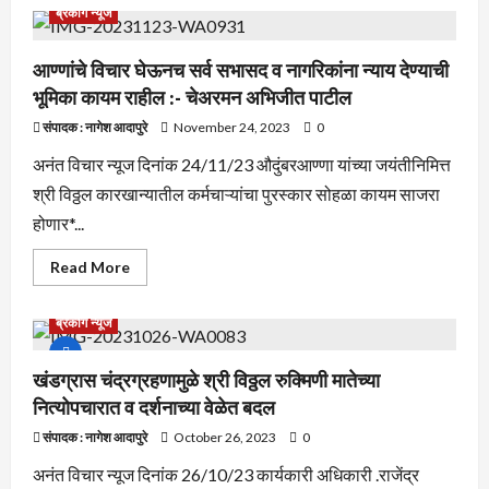
सोलापूर
ब्रेकीग न्यूज
जिल्ह्यात
अभिजीत
पाटील
यांनी
आण्णांचे विचार घेऊनच सर्व सभासद व नागरिकांना न्याय देण्याची
फोडली
भूमिका कायम राहील :- चेअरमन अभिजीत पाटील
ऊस
दराची
कोंडी
संपादक : नागेश आदापुरे
November 24, 2023
0
अनंत विचार न्यूज दिनांक 24/11/23 औदुंबरआण्णा यांच्या जयंतीनिमित्त
श्री विठ्ठल कारखान्यातील कर्मचाऱ्यांचा पुरस्कार सोहळा कायम साजरा
होणार*...
Read
Read More
more
about
आण्णांचे
ब्रेकीग न्यूज
विचार
घेऊनच
सर्व
सभासद
खंडग्रास चंद्रग्रहणामुळे श्री विठ्ठल रुक्मिणी मातेच्या
व
नागरिकांना
नित्योपचारात व दर्शनाच्या वेळेत बदल
न्याय
देण्याची
संपादक : नागेश आदापुरे
October 26, 2023
0
भूमिका
कायम
अनंत विचार न्यूज दिनांक 26/10/23 कार्यकारी अधिकारी .राजेंद्र
राहील