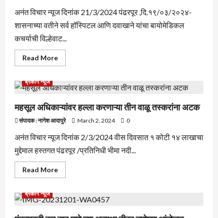
अनंत विचार न्यूज दिनांक 21/3/2024 पंढरपूर ,दि.१९/०३/२०२४-
शासनाच्या वतीने सर्व हॉस्पिटल आणि दवाखाने यांचा बायोमेडिकल
कचर्याची विल्हेवाट...
Read
Read More
more
about
अन्यथा
ब्रेकीग न्यूज
महापालिकेने
एस
एस
सिस्टीम
महसूल अधिकाऱ्यांवर हल्ला करणाऱ्या तीन वाळू तस्करांना अटक
कंपनीबरोबर
केलेल्या
संपादक : नागेश आदापुरे
March 2, 2024
0
कराराची
होळी
अनंत विचार न्यूज दिनांक 2/3/2024 वीस दिवसात १ कोटी १४ लाखाचा
करण्यात
येईल
मुद्देमाल हस्तगत पंढरपूर /प्रतिनिधी भीमा नदी...
असा
इशारा
इंडियन
Read
Read More
मेडिकल
more
असोसिएशने
about
दिला
महसूल
आहे
ब्रेकीग न्यूज
अधिकाऱ्यांवर
हल्ला
करणाऱ्या
तीन