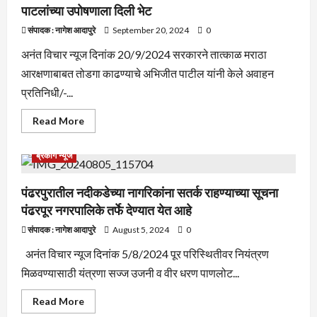
पाटलांच्या उपोषणाला दिली भेट
संपादक : नागेश आदापुरे
September 20, 2024
0
अनंत विचार न्यूज दिनांक 20/9/2024 सरकारने तात्काळ मराठा
आरक्षणाबाबत तोडगा काढण्याचे अभिजीत पाटील यांनी केले अवाहन
प्रतिनिधी/-...
Read
Read More
more
about
अंतरवाली
ब्रेकीग न्यूज
सराटी
येथे
चेअरमन
अभिजीत
पंढरपुरातील नदीकडेच्या नागरिकांना सतर्क राहण्याच्या सूचना
पाटलांनी
पंढरपूर नगरपालिके तर्फे देण्यात येत आहे
मनोज
जरांगे
पाटलांच्या
संपादक : नागेश आदापुरे
August 5, 2024
0
उपोषणाला
दिली
अनंत विचार न्यूज दिनांक 5/8/2024 पूर परिस्थितीवर नियंत्रण
भेट
मिळवण्यासाठी यंत्रणा सज्ज उजनी व वीर धरण पाणलोट...
Read
Read More
more